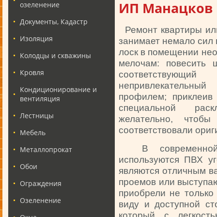
ИП Манацков
озеленение
Документы, Кадастр
Ремонт квартиры или
Изоляция
занимает немало сил 
лоск в помещении не
Колодцы и скважины
мелочам: повесить
Кровля
соответствующий
непривлекательны
Кондиционирование и
профилем; приклеив
вентиляция
специальной раск
Лестницы
желательно, чтобы
соответствовали ориг
Мебель
В современной 
Металлопрокат
используются ПВХ уг
Обои
являются отличным в
проемов или выступа
Ограждения
приобрели не только
Озеленение
виду и доступной ст
который с легкост