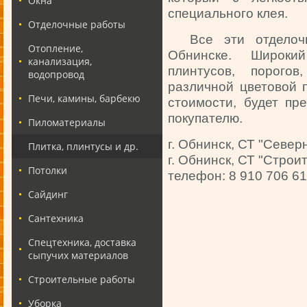
Окна
специального клея.
Отделочные работы
Все эти отделочн
Отопление,
Обнинске. Широки
канализация,
плинтусов, порого
водопровод
различной цветовой 
Печи, камины, барбекю
стоимости, будет пр
покупателю.
Пиломатериалы
г. Обнинск, СТ "Север
Плитка, плинтусы и др.
г. Обнинск, СТ "Строи
Потолки
телефон: 8 910 706 61
Сайдинг
Сантехника
Спецтехника, доставка
сыпучих материалов
Строительные работы
Уборка